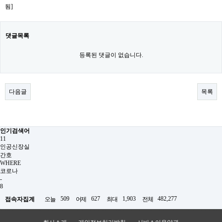
됨]
댓글목록
등록된 댓글이 없습니다.
다음글
목록
인기검색어
11
인공신장실
간호
WHERE
코로나
-
8
509
627
1,903
482,277
접속자집계
오늘
어제
최대
전체