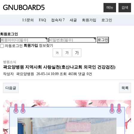
메뉴
검색
1:1문의
FAQ
접속자 7
새글
회원가입
로그인
회원로그인
회원가입
정보찾기
자동로그인
병원소식
곽요양병원 지역사회 사랑실천(호산나교회 외국인 건강검진)
작성자
곽요양병원
26-05-14 10:09
조회
463회
댓글
0건
다음글
목록
본문