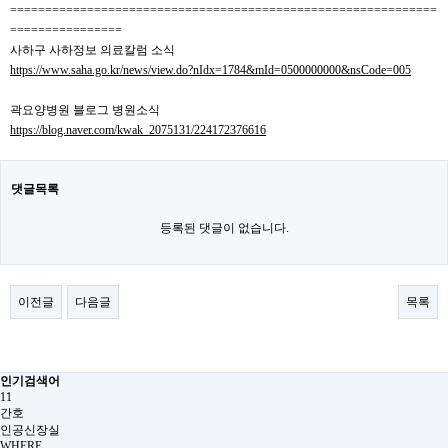
=============================================================
================
사하구 사하정보 의료칼럼 소식
https://www.saha.go.kr/news/view.do?nIdx=1784&mId=0500000000&nsCode=005
곽요양병원 블로그 병원소식
https://blog.naver.com/kwak_2075131/224172376616
댓글목록
등록된 댓글이 없습니다.
이전글
다음글
목록
인기검색어
11
간호
인공신장실
WHERE