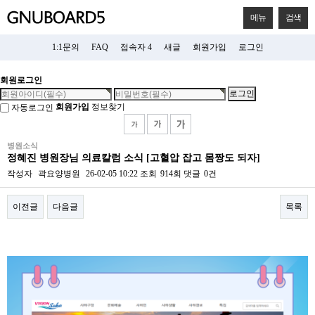
메뉴
검색
1:1문의
FAQ
접속자 4
새글
회원가입
로그인
회원로그인
회원가입
정보찾기
자동로그인
병원소식
정혜진 병원장님 의료칼럼 소식 [고혈압 잡고 몸짱도 되자]
작성자
곽요양병원
26-02-05 10:22
조회
914회
댓글
0건
이전글
다음글
목록
본문