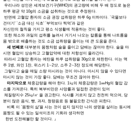
우리나라 성인은 세계보건기구(WHO)의 권고량에 비해 두 배 정도로 높은
하루 평균 약 10g의 소금을 섭취하는 것으로 추정된다.
반면에 고혈압 환자의 소금 권장 섭취량은 하루 6g 이하이다. `국물보다
건더기' `소금 대신 식초' `부먹보다 찍먹'과 같은
자신만의 철칙을 가지고 평소 식생활에 적용하는 것이 좋다.
또한 채소와 과일의 섭취를 늘려서 거기서 나오는 칼륨을 통해 나트륨을
몸 밖으로 배출하는 것도 소금 섭취량을 줄이는 데 큰 도움을 준다.
세 번째로
대부분의 몸짱처럼 술을 줄이고 담배는 끊어야 한다. 술을 마
시면 혈압이 상승하고 고혈압약에 대한 저항성이 올라간다.
따라서 고혈압 환자는 에탄올 하루 섭취량을 30g으로 제한한다. 이는 맥
주 1병, 와인 1잔, 위스키 1∼2샷, 소주 2∼3잔 정도에 해당한다.
그렇다고 술을 매일 소량 마시라는 것이 아니다. 마시지 않을 수 있다면
마시지 않는 것이 가장 좋다. 담배는 무조건 끊어야 한다.
마지막으로
체중감량을 해야 한다. 1㎏의 체중감량은 1㎜Hg의 혈압 감
소를 가져온다. 특히 복부비만은 사망률과 밀접한 관련이 있어
체질량지수 25㎏/㎡ 을 권고한다. 식사를 거르지 않고 천천히 먹으며, 당
분이 많은 음식, 빵, 과자, 청량음료 등 불필요한 간식은 피한다.
비록 이 `몸짱의 삶'을 사는 것이 쉽지 않지만 나의 생명을 살리는 동시에
몸짱도 될 수 있는
일석이조의 기회라 생각하면
한번 도전해볼만 할 것이다. 』