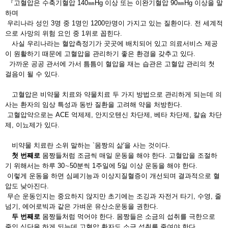
『고혈압은 수축기혈압 140㎜Hg 이상 또는 이완기혈압 90㎜Hg 이상을 말
하며
우
리나라 성인 3명 중 1명인 1200만명이 가지고 있는 질환이다. 전 세계적
으로 사망의 위험 요인 중 1위로 꼽힌다.
사실 우리나라는 혈압측정기가 곳곳에 배치되어 있고 의료서비스 제공
이 원활하기 때문에 고혈압을 관리하기 좋은 환경을 갖추고 있다.
가까운 공공 관서에 가서 틈틈이 혈압을 재는 습관은 고혈압 관리의 첫
걸음이 될 수 있다.
고혈압은 비약물 치료와 약물치료 두 가지 방법으로 관리하게 되는데 의
사는 환자의 임상 특성과 동반 질환을 고려해 약을 처방한다.
고혈압약으로는 ACE 억제제, 안지오텐신 차단제, 베타 차단제, 칼슘 차단
제, 이뇨제가 있다.
비약물 치료란 소위 말하는 `몸짱의 삶'을 사는 것이다.
첫 번째로
몸짱들처럼 조금씩 매일 운동을 해야 한다. 고혈압을 조절하
기 위해서는 하루 30∼50분씩 1주일에 5일 이상 운동을 해야 한다.
이렇게 운동을 하면 심폐기능과 이상지질혈증이 개선되며 결과적으로 혈
압도 낮아진다.
무슨 운동인지는 중요하지 않지만 초기에는 조깅과 자전거 타기, 수영, 줄
넘기, 에어로빅과 같은 가벼운 유산소운동을 권한다.
두 번째로
몸짱들처럼 먹어야 한다. 몸짱들은 소금의 섭취를 극한으로
줄인 식단을 하게 되는데 고혈압 환자도 소금 섭취를 줄여야 한다.