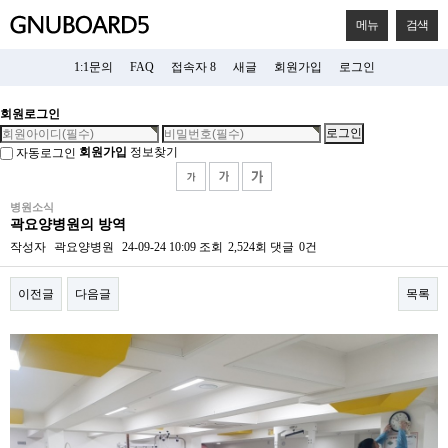
메뉴
검색
1:1문의
FAQ
접속자 8
새글
회원가입
로그인
회원로그인
회원가입
정보찾기
자동로그인
병원소식
곽요양병원의 방역
작성자
곽요양병원
24-09-24 10:09
조회
2,524회
댓글
0건
이전글
다음글
목록
본문