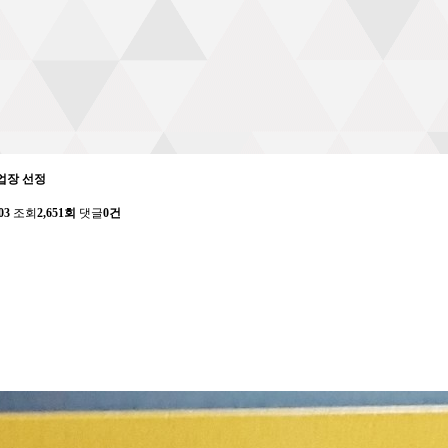
업장 선정
03
조회
2,651회
댓글
0건